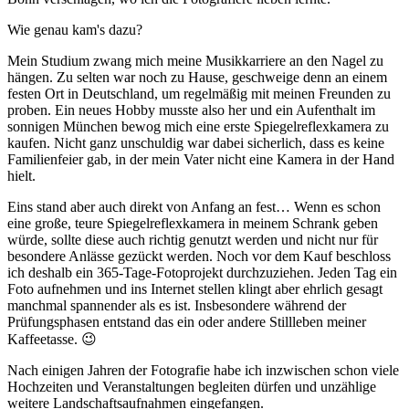
Wie genau kam's dazu?
Mein Studium zwang mich meine Musikkarriere an den Nagel zu
hängen. Zu selten war noch zu Hause, geschweige denn an einem
festen Ort in Deutschland, um regelmäßig mit meinen Freunden zu
proben. Ein neues Hobby musste also her und ein Aufenthalt im
sonnigen München bewog mich eine erste Spiegelreflexkamera zu
kaufen. Nicht ganz unschuldig war dabei sicherlich, dass es keine
Familienfeier gab, in der mein Vater nicht eine Kamera in der Hand
hielt.
Eins stand aber auch direkt von Anfang an fest… Wenn es schon
eine große, teure Spiegelreflexkamera in meinem Schrank geben
würde, sollte diese auch richtig genutzt werden und nicht nur für
besondere Anlässe gezückt werden. Noch vor dem Kauf beschloss
ich deshalb ein 365-Tage-Fotoprojekt durchzuziehen. Jeden Tag ein
Foto aufnehmen und ins Internet stellen klingt aber ehrlich gesagt
manchmal spannender als es ist. Insbesondere während der
Prüfungsphasen entstand das ein oder andere Stillleben meiner
Kaffeetasse. 😉
Nach einigen Jahren der Fotografie habe ich inzwischen schon viele
Hochzeiten und Veranstaltungen begleiten dürfen und unzählige
weitere Landschaftsaufnahmen eingefangen.